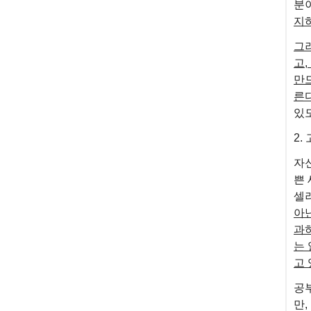
분
지
그
고
만
른다
있
2
자
쁜 
셀러
아닌
과
는
고 
공
만,