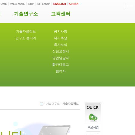
HOME
WEB-MAIL
ERP
SITEMAP
ENGLISH
CHINA
ADM
개
기술연구소
고객센터
기술자료정보
공지사항
연구소 갤러리
복리후생
회사소식
상담요청서
영업담당자
E-카다로그
협력사
ㆍ기술연구소ㆍ
기술자료정보