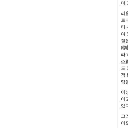
더
리올
트
타내
여 
질
(
라고
스
도
적
람
이
이
있다
그
어