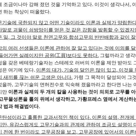
에 조금이나마 강해 졌던 것을 기억하고 있다. 이것이 생각나서,
면 하는 착상이 떠올랐다.
무기술에 국한되지 않고 어떤 기술이라도 이론과 실제가 양립한다
야말로 괴물이 쇠방망이를 얻은 것 같은 강함을 발휘할 수 있겠지
운 일, 그 것이야 말로 천연고무와 합성고무의 반반배합과 같이 잘
학의 여러 선생들은 이론에 관하여 잘 알고 있다는 것에 이의를 달
 들어가면 실례이지만 공원(工員)보다도 못하다.
그럴까라고 생각
험을 갖은 베테랑기술자는 스테레오 러버의 이론을 제안 받아도 
점은 여기에 있다.
이론의 대가, 기술의 달인은 많이 있고, 이것을
의 새끼를 끊는 쉬운 고생은 아니다.
가령 그 목적이 달성되어 그것
었을까, 고무기술의 면허전수로 익숙해 졌을까라고 한다면 나는 
지만
이론과 실제의 두 개의 칼을 사용하는 것이 의외로 고무를 아
 고무물성론을 롤의 위에서 생각하고, 가황프레스 옆에서 계산하
각 법과 해결법이다.
무탄성이라고 훌륭한 교과서적인 책이 있다. 이론의 설명, 전개에
지만, 유감스럽게도 고무기술과의 관계에 관하여 조금도 설명이 더
기 전에 한 번이라도 고무공장을 보고, 고무공장에 있어서의 이른