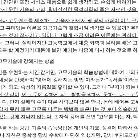
이
간단한 포장 서비스 제품으로 쉽게 생각하고, 손쉽게 버려지는
하지 못한 기술의 고심, 흥미진진한 물성실험의 좋은 자료인 것을
러나 고무밴드를 제조하는 기술자 안에서 몇 명의 사람이 이 누구
, 그 흥미있는 이론을 가공기술과 결합시켜 생각할 수 있을까? 
드는 것이 장사이고, 일이다 그렇게 조금 어려운 이론에는 관심이 
.
그러나, 실례이지만 고등학교에서 대충 화학과 물리를 배운 고
도록 할 예정이기 때문에 불만 얘기는 나중에 다시 하는 것으로 하
. 고무기술에 강해지는 방법
신을 수련하는 시간 같지만, 고무기술의 학습방법에 대하여 나의 
세상을 반영하여 “영어에 강해지는 방법”이라든가 “독서술“이라든가
가 되고, 속성의 지름길을 좋아할 수 있다.
그러나 ”부자가 되는
 것 같이, 이 고무에 강하게 되는 병법을 말하지 못하는 나는 고
하다.
단지 실패의 수가 다른 사람보다 많은 만큼, 몸에 베어든 고
 알지 못한 채로 고무를 다루는 방법을 배운다는 것 보다 익숙해
있는 것
에 지나지 않는다.
손자식 용어를 쓰면 ”고무를 아는 자, 
부를 하는 방법, 기술의 습득방법은 개인의 기호, 성격에 따라서 
 나 자신은 중학생 당시 수학에 대단히 약했지만, 당시 후지모리(藤