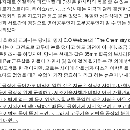
유자제로 연결되어 피드백될 때 당신은 한사람의 몫을 할 수 있는
올로지스트이다.
타이쇼(たいしょう)시대는 지금과 달라 훌륭한 고
무협회와 같은 지도기관 등도 물론 없었다. 유일한 상담상대인 고
전과 서로간의 경쟁으로 영어공부인지 고무공부인지 알 수 없는 
작되었다.
 최초의 교과서는 당시의 명저 C.O Webber의 "The Chemistry of 
, 나는 이 고전으로 고무에 눈을 떴다고 해도 과언이 아니다. 조
문헌조사를 하였지만, 당시는 현재와 같은 35mm 필름의 복사라
 Pen굳은살을 만들어 가면서 몇 일이 걸려 필기하는 것 외에 방
 헛고생을 한 것이지만, 모르는 사이에 참을성과 다소의 어학력을 
보다도 젊었을 때의 수업이 가장 중요하다 라고 하는 늙은이 냄새가
무공장에 들어가도 비밀이 엄한 것은 지금은 상상이사이고, 배합
들이 공장장 위에 군림하고, 제조기술자체가 비법이어서 가황관의
 선밖에 없는 예 등이 있었다.
학교를 졸업한 젋은 사람은 아무 
으로 지껄이면 냉대당하기 때문에 공원에게 지지 않으려고 보고 흉
은 이빨로 물어 뜯어 느꼈다. 그래서 고무기술 전반을 공장의 분위
히 배웠다.