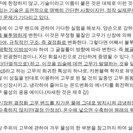
무에 한정하지 않고, 기술이라고 이름이 붙은 것은 대체로 이런 것
 있는 기술은 표면적으로 명백히 간단한 사항이지만, 정작 실제문
한 문제가 기다리고 있다.
음에 이 고무 밴드에 관하여 가다한 실험을 해보자. 양손으로 강
게 불투명하게
변한다. 이것은 무정형 물질인 고무가 신장에 의해
하여, 규칙적인 구조, 즉 결정화로
변화한다. 그렇다면 어째서 불
광학적 이방성
이라 하여 그 굴절률이 방향에 따라 변한다. 즉
복굴
은 편광현미경이나, X선 회절사진으로 간단하게 증명될 수 있다. 
히(단열적으로) 하고, 이것을 입술에 데면 고무가 발열하는 것
을 
ct)
라고 하는 고무의 희귀한 특성의 하나로, 카본블랙 학자로 유
절 이 성질을 반대로 이용하여 고무로 된 탈 것의 일종인 고무 원
여 신장시키고, 냉각하여 줄어드는 온도변화의 에너지를 회전력
 물성의 응용 예이다.(자세한 것은 제 8 강)
신장된 결정화 고무 밴드를 차가운 물에 그대로 방치시켜 급냉하
 수축하지 않지만(결정 안정성), 온수에 넣으면 수축하여 원래의
상 주위의 고무에 관하여 겨우 물성의 한 부분을 참고까지 하여 설