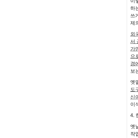
이
하
쓰
제의
외
서
가
으
경
보는
옛
도구
신이
이식
4.
옛
작