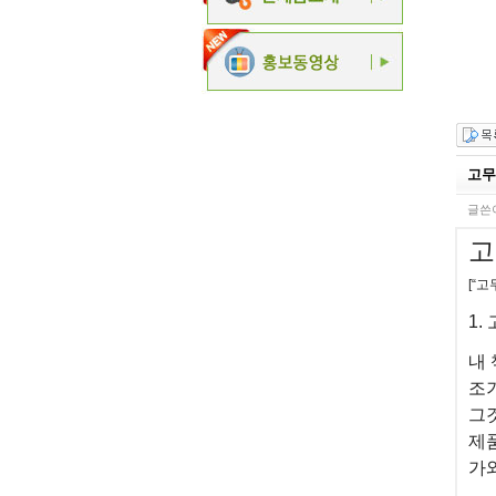
고무
글쓴이
고
[“
1.
내 
조
그
제
가