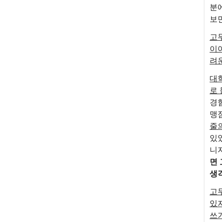
분
보
고
이
려
대
로
경
맹
줄
있
니
면
생
고
있
쓰