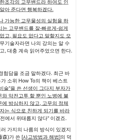
 한조각의 고무밴드라 하여도 인
 알아 준다면 행복하겠다.
나 가능한 고무물성의 실험을 하
우리는 고무밴드를 잘-빠르게-쉽게
없고, 필요도 없다고 말할지도 모
무기술자라면 나의 강의는 알 수
고, 대충 계속 읽어주었으면 한다.
경험담을 조금 말하겠다. 최근 바
 소위 How To의 책이 베스트
 비술“을 쓴 선생이 그다지 부자가
무와 악전고투 할 뿐인 노병에 불
무에 방심하지 않고, 고무의 정체
지자는 식으로
친하게 되기를 바라
백전에서 위태롭지 않다“ 이겠죠.
여러 가지의 나름의 방식이 있겠지
森)가 쓴 [
사고방법과 해법
]의 덕