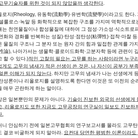
 고무기술자를 위한 것이 되지 않았을까 생각한다
.
로지(Rheology, 유동학(流動學)·유변학(流變學)이라고도 한다
·셀룰로스·녹말 등 화학적으로 복잡한 구조를 가지며 역학적으로
는 천연물질이나 합성물질에 대하여 그 점성·가소성·식소트로피(thi
연화와 경화를 반복하는 성질)·탄성·점탄성(粘彈性)·접착·마찰 등
은 물질의 구조나 그 분자 또는 원자 간의 힘과 밀접한 관계를 가
物性論), 나아가서는 생물학·콜로이드화학·고분자학 등에 관련이 
 할 수 있다.)
적인 고찰의 필요는 고무를 하는 사람이라면 누구
럽게도 고무의 냄새가 적은 선생이 쓴 것은, 나 자신이 공부가 부
 얼른 이해가 되지 않는다
. 하지만 고무의 냄새가 나는 선생에게 
 탄성론이나 리올로지를 설명하도록 한다면 이것은 또 이전의 순
을 매우 곤란하게 하는 말이다.
상은 일본뿐만의 문제가 아니다.
기술이 진보한 외국의 선생에게 
고, 리올로지도 또한 지금도 고무공장의 연구실이 일보도 진보하
.
러니 안심하기 전에 일본고무협회의 연구보고서를 몰라도 고무탄
도 결코 비굴하게 되지 말아라.
요컨대 당연한 평범한 이론이라도