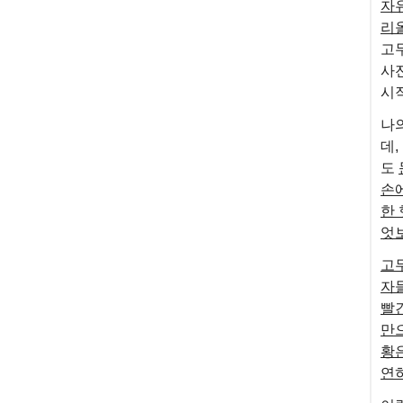
자
리
고
사
시
나의
데
도
손에
한
엇
고
자
빨간
만
황
연