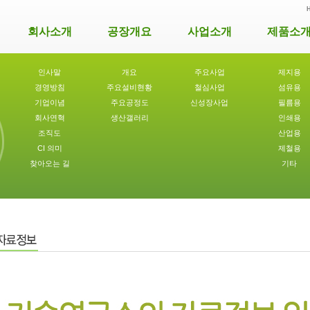
회사소개
공장개요
사업소개
제품소
인사말
개요
주요사업
제지용
경영방침
주요설비현황
철심사업
섬유용
기업이념
주요공정도
신성장사업
필름용
회사연혁
생산갤러리
인쇄용
조직도
산업용
CI 의미
제철용
찾아오는 길
기타