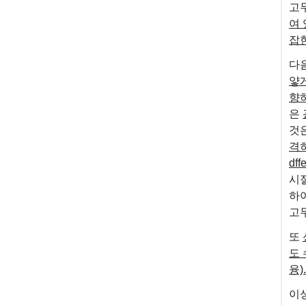
고
여
잡
다
얗
향
은
것
격
dffe
시
하
고무
또
도
융).
이