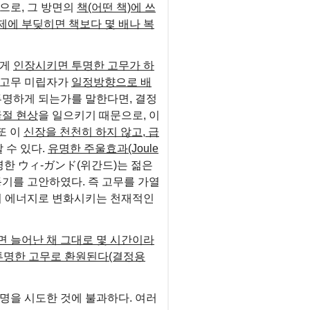
으로, 그 방면의
책(어떤 책)에 쓰
제에 부딪히면 책보다 몇 배나 복
하게
인장시키면 투명한 고무가 하
 고무 미립자가
일정방향으로 배
투명하게 되는가를 말한다면, 결정
절 현상
을 일으키기 때문으로, 이
또 이
신장을 천천히 하지 않고, 급
알 수 있다.
유명한 주울효과(Joule
명한 ウィ-ガンド(위간드)는 젊은
동기를 고안하였다. 즉 고무를 가열
의 에너지로 변화시키는 천재적인
면 늘어난 채 그대로 몇 시간이라
 투명한 고무로 환원된다(결정용
명을 시도한 것에 불과하다. 여러