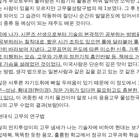
렇게 부모로부터 물려받은 시험기의 활용은 바꿔 말하면 소박한 
는 사람이 있을지 모르지만 고무물성탐구법의 제 1보였다. 그 후
게 되어도 그 습관이 작동하여 절단시 순간의 발열온도에 있어서의
 종류 등 예상이 되는 재주도 배운 것이다.
국에 나가, 시몬즈 선생으로부터 기술의 본격적인 공부하는 방법을
 공부하라는 철칙대로, 짧은 시간 조차도 있으면 롤에 달라붙어 롤
만히 바라보며 지냈다. 고무표면의 온도에 따른 미소한 신축, 가루
로 이행하는 모습, 고무와 가루의 정전기적 흡인반발 등, 책에도 
에 가슴을 설레었던 것이었다.
미국사람은 단순히 깊은 맛이 없다
 방법, 생각 법으로는 일본사람과 같은 길을 걷고 있는 것 같은 
말은 서투른 자기도취에 빠질 두려움이 있기 때문에 이 정도에
--성냥, 확대경(현미경), 작은 가위가 있다면 필요하고도 충분한
 있다.
이 귀중한 세 가지 물건이야 말로 나의 응용고무 물성천국
의 고무 수업의 결과(보람)이다.
 현대식 고무의 연구법
날의 먼지투성이의 고무 냄새가 나는 기술자에 비하여 현대는 보
업제복, 똑똑한 듯한 용모, 훌륭한 학교에서 정규의 고무과학 학습